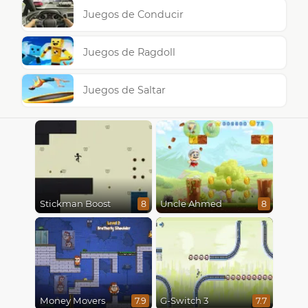
Juegos de Conducir
Juegos de Ragdoll
Juegos de Saltar
Stickman Boost
Uncle Ahmed
8
8
Money Movers
G-Switch 3
7.9
7.7