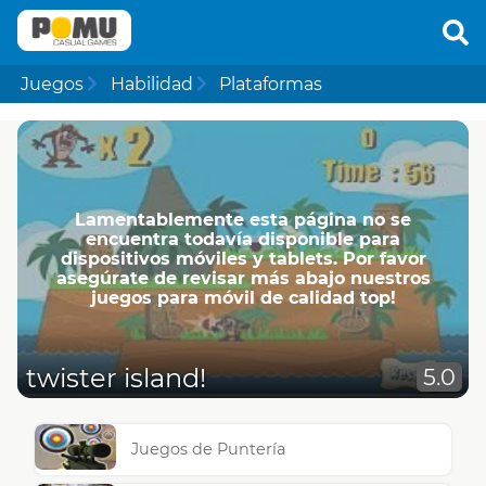
Juegos
Habilidad
Plataformas
Lamentablemente esta página no se
encuentra todavía disponible para
dispositivos móviles y tablets. Por favor
asegúrate de revisar más abajo nuestros
juegos para móvil de calidad top!
twister island!
5.0
Juegos de Puntería