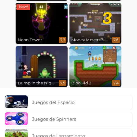
3
Neon Tower
Money Movers 3: Guard Duty
7.7
7.6
Bump in the Night
Bloo Kid 2
7.5
7.4
Juegos del Espacio
Juegos de Spinners
Juegos de Lanzamiento