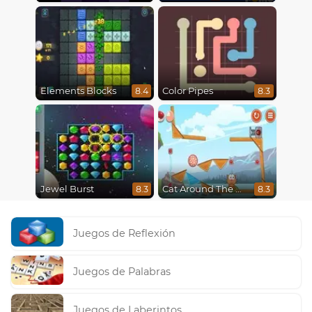
Elements Blocks
Color Pipes
8.4
8.3
Jewel Burst
Cat Around The World
8.3
8.3
Juegos de Reflexión
Juegos de Palabras
Juegos de Laberintos