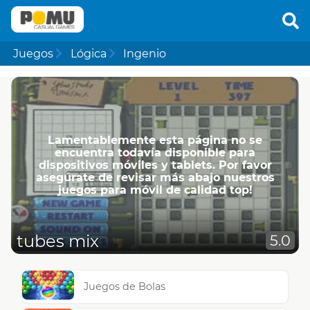
Juegos
Lógica
Ingenio
Lamentablemente esta página no se
encuentra todavía disponible para
dispositivos móviles y tablets. Por favor
asegúrate de revisar más abajo nuestros
juegos para móvil de calidad top!
tubes mix
5.0
Juegos de Bolas