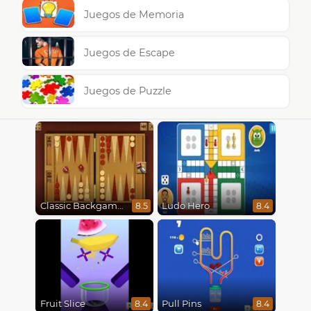
Juegos de Memoria
Juegos de Escape
Juegos de Puzzle
Classic Backgammon
Ludo Hero
8.5
8.4
Fruit Slice
Pull Pins
8.4
8.4