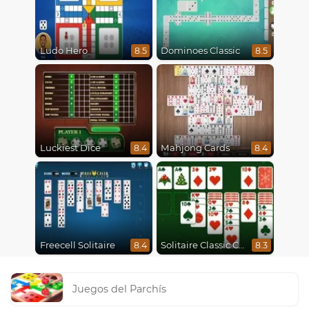
Ludo Hero
Dominoes Classic
8.5
8.5
Luckiest Dice
Mahjong Cards
8.4
8.4
Freecell Solitaire
Solitaire Classic Christmas
8.4
8.3
Juegos del Parchís