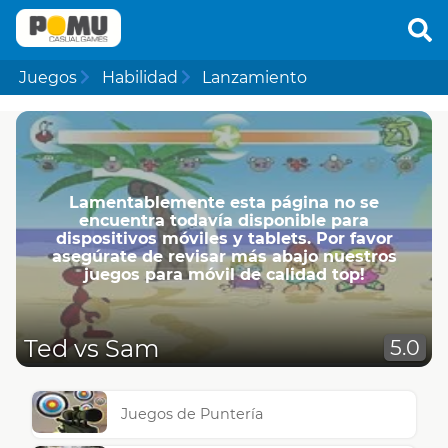
Juegos
Habilidad
Lanzamiento
Lamentablemente esta página no se
encuentra todavía disponible para
dispositivos móviles y tablets. Por favor
asegúrate de revisar más abajo nuestros
juegos para móvil de calidad top!
Ted vs Sam
5.0
Juegos de Puntería