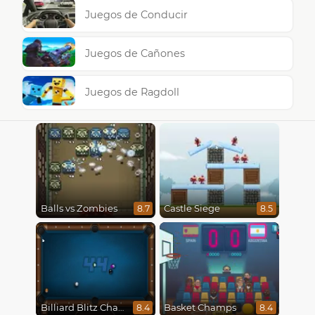
Juegos de Conducir
Juegos de Cañones
Juegos de Ragdoll
Balls vs Zombies
Castle Siege
8.7
8.5
Billiard Blitz Challenge
Basket Champs
8.4
8.4