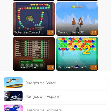
Totemia Cursed Marbles
Cannon Balls 3D
8.3
8.3
2
Luckiest Dice
Bubble Charms 2
8.3
8.3
Juegos de Saltar
Juegos del Espacio
Juegos de Spinners