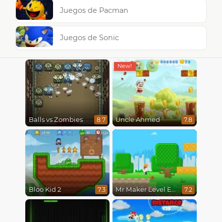
Juegos de Pacman
Juegos de Sonic
Balls vs Zombies
Uncle Ahmed
8.7
7.8
Bloo Kid 2
Mr Maker Level Editor
7.3
7.2