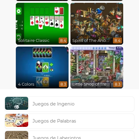
Solitaire Classic
Spirit of The Ancient Forest
8.4
8.4
4 Colors
Little Shop of Treasures
8.3
8.3
Juegos de Ingenio
Juegos de Palabras
Juegos de Laberintos