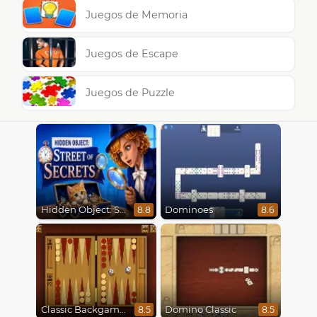
Juegos de Memoria
Juegos de Escape
Juegos de Puzzle
Hidden Object: Street Of Secrets
Dominoes
8.8
8.6
Classic Backgammon
Domino Classic
8.5
8.5