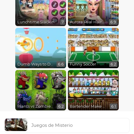
Lunchtime Slacking
Aurora Real Haircuts
7
6.9
Dumb Ways to Die 3: World Tour
Funny Soccer
6.6
6.2
Plants vs Zombies Fusion Mode
Bartender Make Right Mix
6.2
6.1
Juegos de Misterio