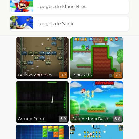
Juegos de Mario Bros
Juegos de Sonic
Balls vs Zombies
Bloo Kid 2
8.7
7.3
Arcade Pong
Super Mario Rush
6.9
6.8