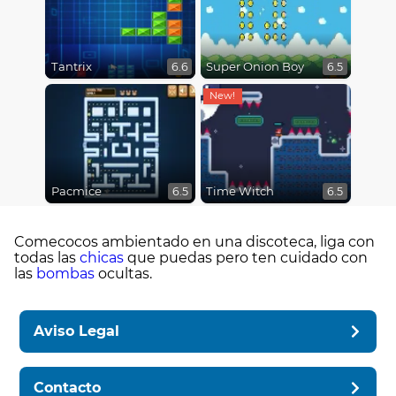
Tantrix
Super Onion Boy
6.6
6.5
Pacmice
Time Witch
6.5
6.5
Comecocos ambientado en una discoteca, liga con
todas las
chicas
que puedas pero ten cuidado con
las
bombas
ocultas.
Aviso Legal
Contacto