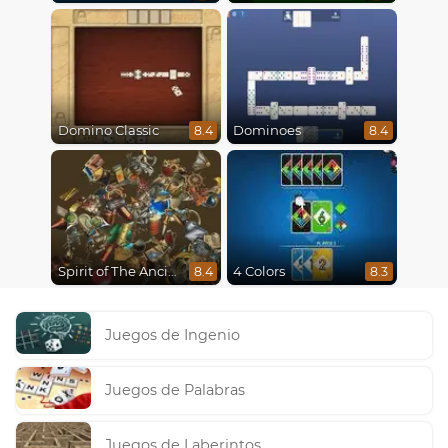
Domino Classic
Dominoes
8.4
8.4
Spirit of The Ancient Forest
4 Colors
8.4
8.3
Juegos de Ingenio
Juegos de Palabras
Juegos de Laberintos