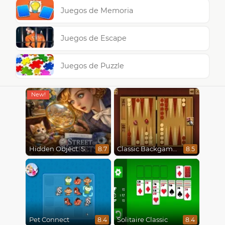
Juegos de Memoria
Juegos de Escape
Juegos de Puzzle
Hidden Object: Street Of Secrets
Classic Backgammon
8.7
8.5
Pet Connect
Solitaire Classic
8.4
8.4