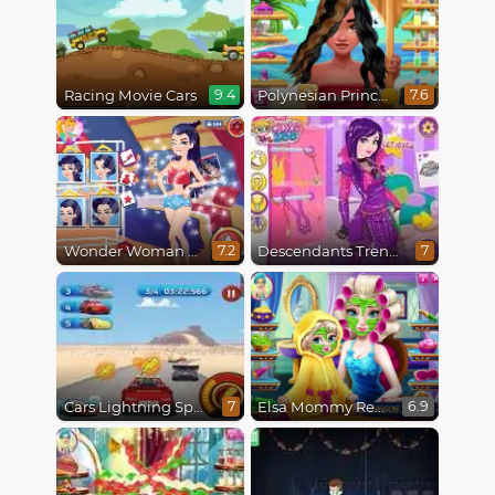
Racing Movie Cars
Polynesian Princess Real Haircuts
9.4
7.6
Wonder Woman Fashion Event
Descendants Trendsetters
7.2
7
Cars Lightning Speed
Elsa Mommy Real Makeover
7
6.9