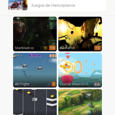
Juegos de Helicópteros
Starblast.io
Badland
7.8
7.3
Air Fight
Dumb Ways to Die 3: World Tour
7
6.6