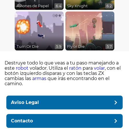
Aviones de Papel
Sky Knight
6.4
6.2
Turn Or Die
Fly or Die
5.9
5.7
Destruye todo lo que veas a tu paso manejando a
este
robot
volador. Utiliza el
ratón
para
volar
, con el
botón izquierdo disparas y con las teclas ZX
cambias las
armas
que irás encontrando en el
camino.
Aviso Legal
Contacto