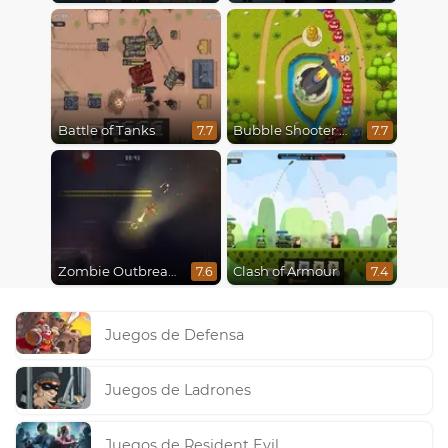
Battle of Tanks
Bubble Shooter Online
7.7
7.7
Zombie Outbreak Arena
Clash of Armour
7.6
7.4
Juegos de Defensa
Juegos de Ladrones
Juegos de Resident Evil