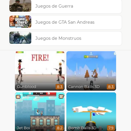
Juegos de Guerra
Juegos de GTA San Andreas
Juegos de Monstruos
Gunblood
Cannon Balls 3D
8.3
8.3
Jet Boi
Bomb Balls 3D
8.2
7.9