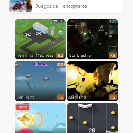
Juegos de Helicópteros
Terminal Madness
Starblast.io
8.2
7.8
Air Fight
Badland
7.2
7.2