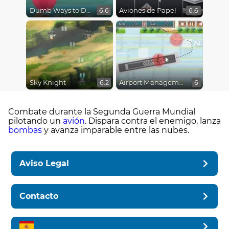
Dumb Ways to Die 3: World Tour
Aviones de Papel
6.6
6.6
Sky Knight
Airport Management 2
6.2
6
Combate durante la Segunda Guerra Mundial
pilotando un
avión
. Dispara contra el enemigo, lanza
bombas
y avanza imparable entre las nubes.
Aviso Legal
Contacto