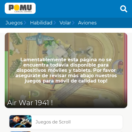
Juegos
Habilidad
Volar
Aviones
Lamentablemente esta página no se
encuentra todavía disponible para
dispositivos móviles y tablets. Por favor
asegúrate de revisar más abajo nuestros
juegos para móvil de calidad top!
Air War 1941 !
Juegos de Scroll