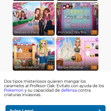
Besties in Paris
Princess Claw Machine
7.7
7.7
Barbie Fashion Week Model
Barbie Roadtrip Adventure
7.6
7.6
Dos tipos misteriosos quieren mangar los
caramelos al Profesor Oak. Evítalo con ayuda de los
Pokemon
y su capacidad de
defensa
contra
criaturas invasoras.
Aviso Legal