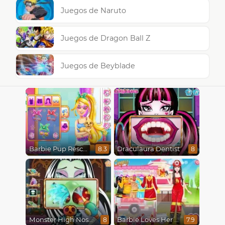
Juegos de Naruto
Juegos de Dragon Ball Z
Juegos de Beyblade
Barbie Pup Rescue
Draculaura Dentist
8.3
8
Monster High Nose Doctor
Barbie Loves Her Job
8
7.9