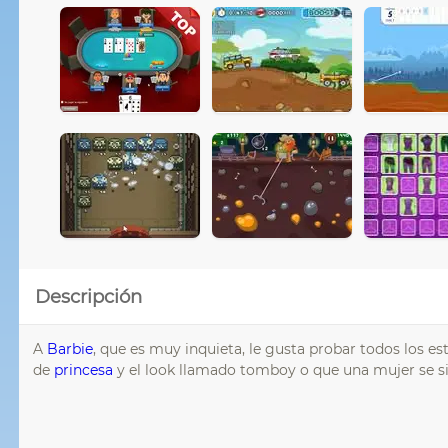
Descripción
A
Barbie
, que es muy inquieta, le gusta probar todos los e
de
princesa
y el look llamado tomboy o que una mujer se s