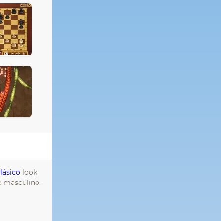
lásico
look
e masculino.