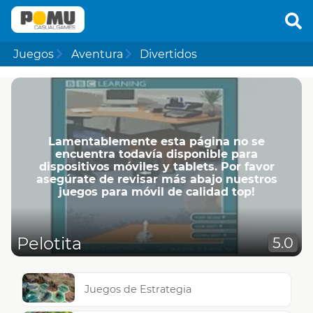
Juegos
Aventura
Divertidos
Lamentablemente esta página no se
encuentra todavía disponible para
dispositivos móviles y tablets. Por favor
asegúrate de revisar más abajo nuestros
juegos para móvil de calidad top!
Pelotita
5.0
Juegos de Estrategia