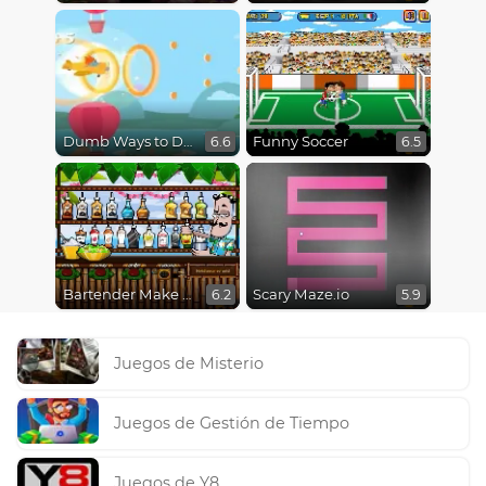
Dumb Ways to Die 3: World Tour
Funny Soccer
6.6
6.5
Bartender Make Right Mix
Scary Maze.io
6.2
5.9
Juegos de Misterio
Juegos de Gestión de Tiempo
Juegos de Y8