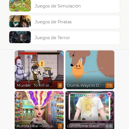
Juegos de Simulación
Juegos de Piratas
Juegos de Terror
Murder : To Kill or Not to Kill
Dumb Ways to Die
8
7.9
Aurora Real Haircuts
Lunchtime Slacking
7
6.8