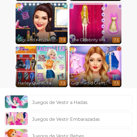
Gigi and Kendall Fashionistas
The Celebrity Way Of Life
7.3
7.3
Harley Quinn, Fashionista on the Cover
Gigi Hadid Glamourous Lifestyle
7.3
7.3
Juegos de Vestir a Hadas
Juegos de Vestir Embarazadas
Juegos de Vestir Bebes