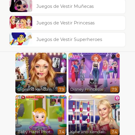
Juegos de Vestir Muñecas
Juegos de Vestir Princesas
Juegos de Vestir Superheroes
Gigi and Kendall BFFS
Disney Princesses Runway Show
7.9
7.9
Baby Hazel Photoshoot
Kylie and Kendall Sisters Break Up
7.4
7.4