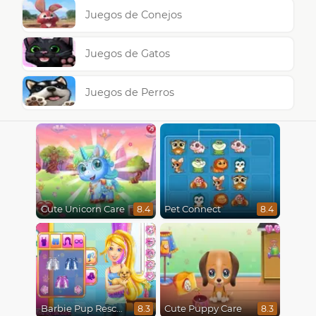
Juegos de Conejos
Juegos de Gatos
Juegos de Perros
Cute Unicorn Care
Pet Connect
8.4
8.4
Barbie Pup Rescue
Cute Puppy Care
8.3
8.3