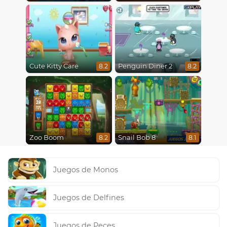
Cute Kitty Care
Penguin Diner 2
8.2
8.2
Zoo Boom
Snail Bob 8
8.2
8.1
Juegos de Monos
Juegos de Delfines
Juegos de Peces