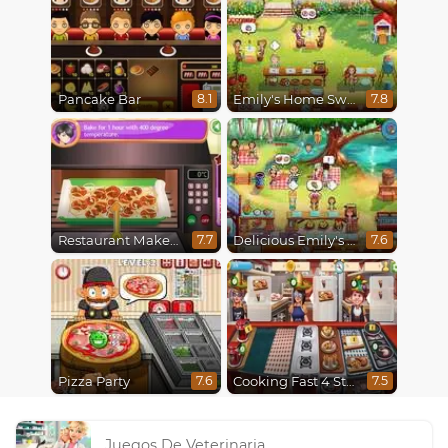
Pancake Bar
Emily's Home Sweet Home
8.1
7.8
Restaurant Makeover
Delicious Emily's Hopes And Fears
7.7
7.6
Pizza Party
Cooking Fast 4 Steak
7.6
7.5
Juegos De Veterinaria