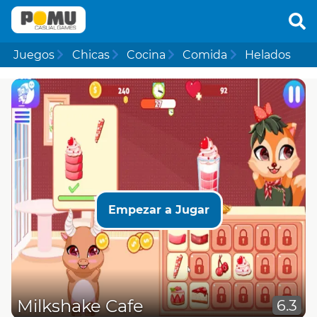
Juegos
Chicas
Cocina
Comida
Helados
Empezar a Jugar
Milkshake Cafe
6.3