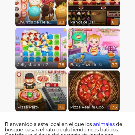
Churros de Helado
Pancake Bar
8.3
8.1
Jelly Madness 2
Baby Hazel In Kitchen
7.8
7.7
Pizza Party
Pizza Realife Cooking
7.6
7.6
Bienvenido a este local en el que los
animales
del
bosque pasan el rato deglutiendo ricos batidos.