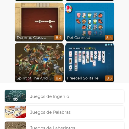
Domino Classic
Pet Connect
8.4
8.4
Spirit of The Ancient Forest
Freecell Solitaire
8.4
8.3
Juegos de Ingenio
Juegos de Palabras
Juegos de Laberintos