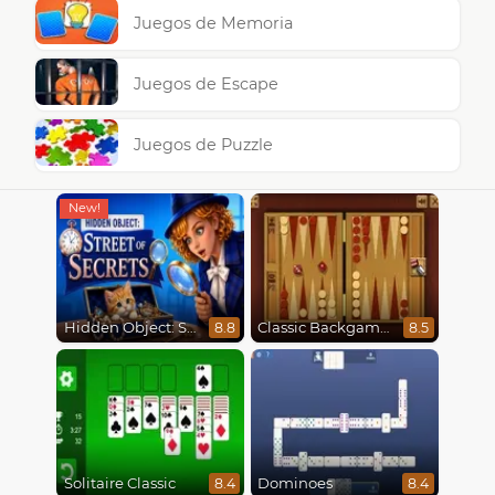
Juegos de Memoria
Juegos de Escape
Juegos de Puzzle
Hidden Object: Street Of Secrets
Classic Backgammon
8.8
8.5
Solitaire Classic
Dominoes
8.4
8.4