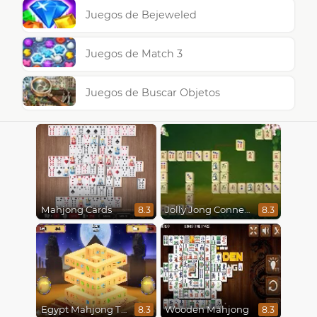
Juegos de Bejeweled
Juegos de Match 3
Juegos de Buscar Objetos
Mahjong Cards
Jolly Jong Connect
8.3
8.3
Egypt Mahjong Triple Dimensions
Wooden Mahjong
8.3
8.3