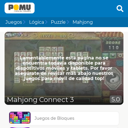
Juegos
Lógica
Puzzle
Mahjong
Lamentablemente esta página no se
encuentra todavía disponible para
dispositivos móviles y tablets. Por favor
asegúrate de revisar más abajo nuestros
juegos para móvil de calidad top!
Mahjong Connect 3
5.0
Juegos de Bloques