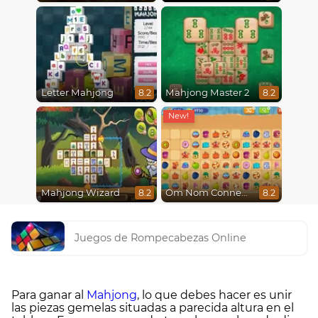
Letter Mahjong
Mahjong Master 2
8.2
8.2
Mahjong Wizard
Om Nom Connect Classic
8.2
8.2
Juegos de Rompecabezas Online
Para ganar al
Mahjong
, lo que debes hacer es unir
las piezas gemelas situadas a parecida altura en el