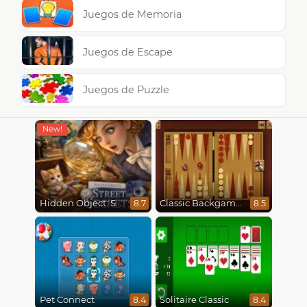
Juegos de Memoria
Juegos de Escape
Juegos de Puzzle
Hidden Object: Street Of Secrets
Classic Backgammon
8.7
8.5
Pet Connect
Solitaire Classic
8.4
8.4