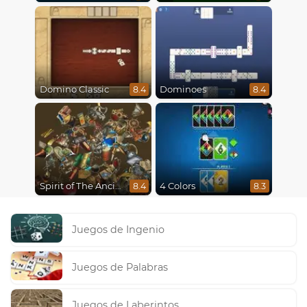
Domino Classic
Dominoes
8.4
8.4
Spirit of The Ancient Forest
4 Colors
8.4
8.3
Juegos de Ingenio
Juegos de Palabras
Juegos de Laberintos