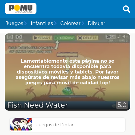
Juegos
Infantiles
Colorear
Dibujar
Lamentablemente esta página no se
encuentra todavía disponible para
dispositivos móviles y tablets. Por favor
asegúrate de revisar más abajo nuestros
juegos para móvil de calidad top!
Fish Need Water
5.0
Juegos de Pintar