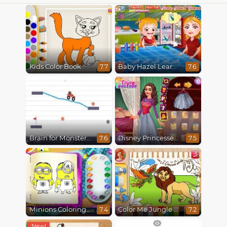
Kids Color Book
Baby Hazel Learns Colors
7.7
7.6
Brain for Monster Truck
Disney Princesses Rainbow Dresses
7.6
7.5
Minions Coloring Book
Color Me Jungle Animals
7.4
7.2