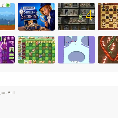
4
gon Ball.