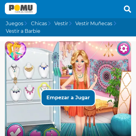
Juegos
Chicas
Vestir
Vestir Muñecas
Vestir a Barbie
Empezar a Jugar