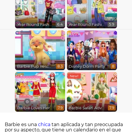
Year Round Fashionista Ariel
Year Round Fashionista Anna
6.4
5.9
Barbie Pup Rescue
Disney Dorm Party
8.3
8
Barbie Loves Her Job
Barbie Safari Adventure
7.9
7.9
Barbie es una
chica
tan aplicada y tan preocupada
por su aspecto, que tiene un calendario en el que