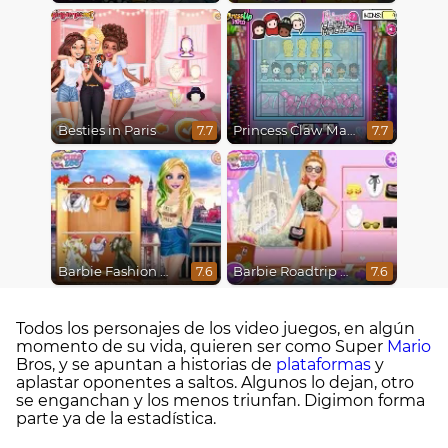
Besties in Paris
Princess Claw Machine
7.7
7.7
Barbie Fashion Week Model
Barbie Roadtrip Adventure
7.6
7.6
Todos los personajes de los video juegos, en algún
momento de su vida, quieren ser como Super
Mario
Bros, y se apuntan a historias de
plataformas
y
aplastar oponentes a saltos. Algunos lo dejan, otro
se enganchan y los menos triunfan. Digimon forma
parte ya de la estadística.