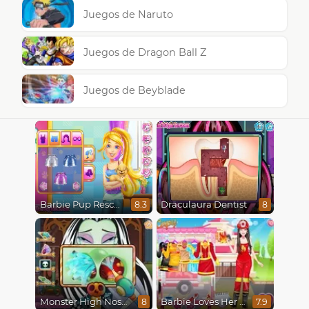
Juegos de Naruto
Juegos de Dragon Ball Z
Juegos de Beyblade
Barbie Pup Rescue
Draculaura Dentist
8.3
8
Monster High Nose Doctor
Barbie Loves Her Job
8
7.9