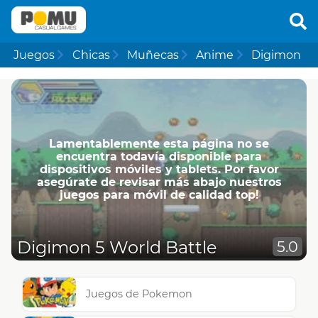
Juegos
Chicas
Muñecas
Anime
Digimon
Lamentablemente esta página no se
encuentra todavía disponible para
dispositivos móviles y tablets. Por favor
asegúrate de revisar más abajo nuestros
juegos para móvil de calidad top!
Digimon 5 World Battle
5.0
Juegos de Pokemon