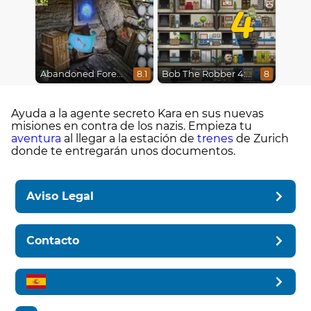
4
Abandoned Forest House
Bob The Robber 4: Season 2 Russia
8.1
8
Ayuda a la agente secreto Kara en sus nuevas
misiones en contra de los nazis. Empieza tu
aventura
al llegar a la estación de
trenes
de Zurich
donde te entregarán unos documentos.
Aviso Legal
Contacto