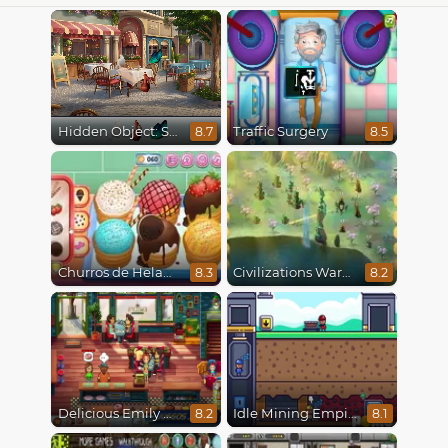
Hidden Object: Street Of Secrets
Traffic Surgery
8.7
8.5
Churros de Helado
Civilizations Wars Master Edition
8.3
8.2
Delicious Emily New Beginning
Idle Mining Empire
8.2
8.1