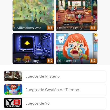
Civilizations Wars Master Edition
Delicious Emily New Beginning
8.3
8.3
Monkey Happy : Stage 0112
Fun Dentist
8.2
8.2
Juegos de Misterio
Juegos de Gestión de Tiempo
Juegos de Y8