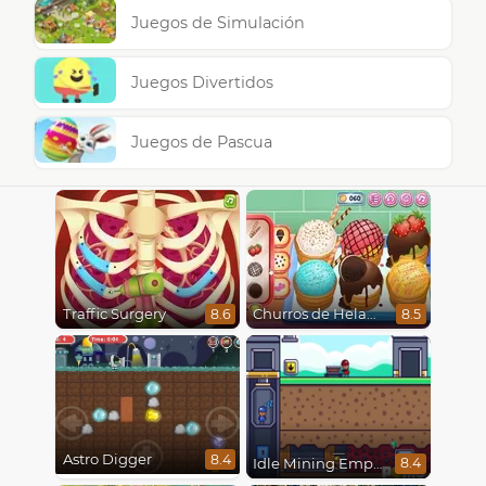
Juegos de Simulación
Juegos Divertidos
Juegos de Pascua
Traffic Surgery
Churros de Helado
8.6
8.5
Astro Digger
8.4
Idle Mining Empire
8.4