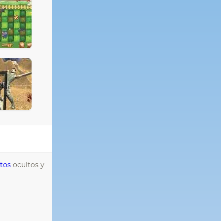
tos
ocultos y