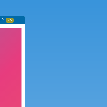
It?
7.5