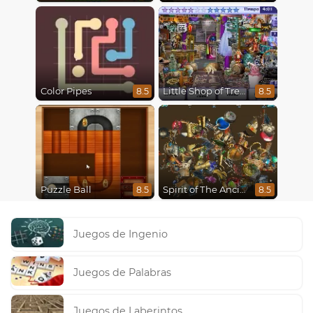
Color Pipes
Little Shop of Treasures
8.5
8.5
Puzzle Ball
Spirit of The Ancient Forest
8.5
8.5
Juegos de Ingenio
Juegos de Palabras
Juegos de Laberintos