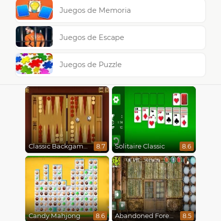
Juegos de Memoria
Juegos de Escape
Juegos de Puzzle
Classic Backgammon
Solitaire Classic
8.7
8.6
Candy Mahjong
Abandoned Forest House
8.6
8.5