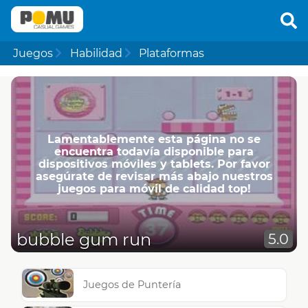
Juegos
Habilidad
Plataformas
Lamentablemente esta página no se
encuentra todavía disponible para
dispositivos móviles y tablets. Por favor
asegúrate de revisar más abajo nuestros
juegos para móvil de calidad top!
bubble gum run
5.0
Juegos de Puntería