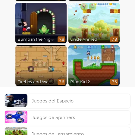
Bump in the Night
Uncle Ahmed
7.8
7.8
Fireboy and Watergirl in The Light Temple 2
Bloo Kid 2
7.6
7.6
Juegos del Espacio
Juegos de Spinners
Juegos de Lanzamiento