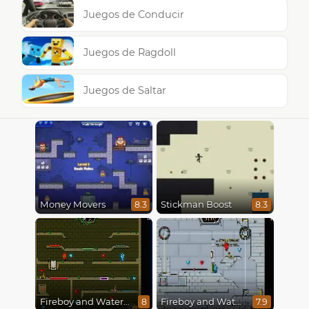
Juegos de Conducir
Juegos de Ragdoll
Juegos de Saltar
Money Movers
Stickman Boost
8.3
8.3
Fireboy and Watergirl 5 : Elements
Fireboy and Watergirl in The Ice Temple
8
7.9