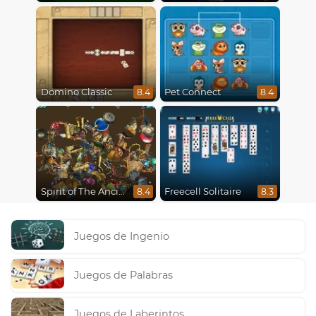
Domino Classic
Pet Connect
8.4
8.4
Spirit of The Ancient Forest
Freecell Solitaire
8.4
8.3
Juegos de Ingenio
Juegos de Palabras
Juegos de Laberintos