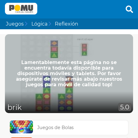
Juegos
Lógica
Reflexión
Lamentablemente esta página no se
encuentra todavía disponible para
dispositivos móviles y tablets. Por favor
asegúrate de revisar más abajo nuestros
juegos para móvil de calidad top!
brik
5.0
Juegos de Bolas