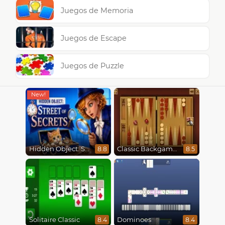
Juegos de Memoria
Juegos de Escape
Juegos de Puzzle
Hidden Object: Street Of Secrets
Classic Backgammon
8.8
8.5
Solitaire Classic
Dominoes
8.4
8.4