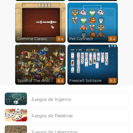
Domino Classic
Pet Connect
8.4
8.4
Spirit of The Ancient Forest
Freecell Solitaire
8.4
8.3
Juegos de Ingenio
Juegos de Palabras
Juegos de Laberintos