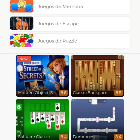
Juegos de Memoria
Juegos de Escape
Juegos de Puzzle
Hidden Object: Street Of Secrets
Classic Backgammon
8.8
8.5
Solitaire Classic
Dominoes
8.4
8.4