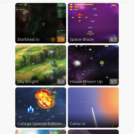
Starblast.io
Space Blaze
7.8
6.7
Sky Knight
House Blown Up
6.2
5.7
Galaga Special Edition
Galax.io