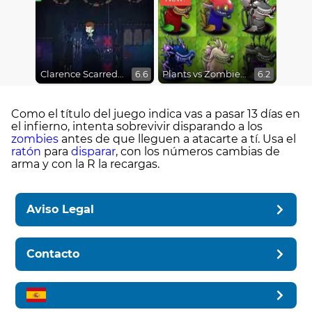
Clarence Scarred Silly
Plants vs Zombies Fusion Mode
6.6
6.2
Como el título del juego indica vas a pasar 13 días en
el infierno, intenta sobrevivir disparando a los
zombies
antes de que lleguen a atacarte a tí. Usa el
ratón
para
disparar
, con los números cambias de
arma y con la R la recargas.
Aviso Legal
Contacto