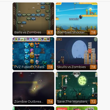
Balls vs Zombies
Zombies Shooter
8.7
7.8
PVZ Fusion Cheats
Skulls vs Zombies
7.8
7.8
Zombie Outbreak Arena
Save The Monsters
7.4
7.2