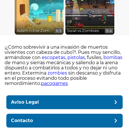
Adam n Eve Zombies
Swat vs Zombies
6.5
6.4
¡¿Cómo sobrevivir a una invasión de muertos
vivientes con cabeza de cubo?!. Pues muy sencillo,
armándose con
escopetas
,
pistolas
, fusiles,
bombas
de mano y sierras mecánicas y saliendo a la arena
dispuesto a combatirlos a todos y no dejar ni uno
entero. Extermina
zombies
sin descanso y disfruta
en el proceso evitando todo posible
remordimiento.
pacogames
Aviso Legal
Contacto