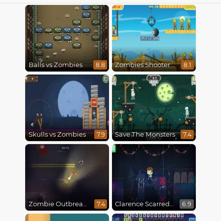
Balls vs Zombies
Zombies Shooter
8.8
8.1
Skulls vs Zombies
Save The Monsters
7.9
7.4
Zombie Outbreak Arena
Clarence Scarred Silly
7.4
6.9