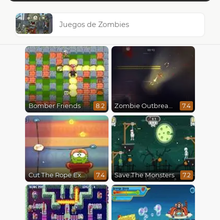
Juegos de Zombies
Bomber Friends
Zombie Outbreak Arena
8.2
7.4
Cut The Rope Experiments
Save The Monsters
7.4
7.2