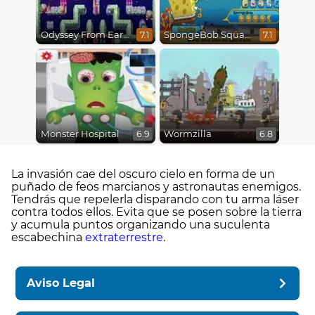
Odyssey From Earth To Space
SpongeBob SquarePants : Monster Island Adventures
7.1
7.1
Monster Hospital
Wormzilla
6.9
6.8
La invasión cae del oscuro cielo en forma de un
puñado de feos marcianos y astronautas enemigos.
Tendrás que repelerla disparando con tu arma láser
contra todos ellos. Evita que se posen sobre la tierra
y acumula puntos organizando una suculenta
escabechina
extraterrestre
.
Aviso Legal