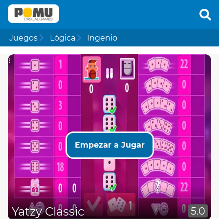
Juegos
Lógica
Ingenio
Empezar a Jugar
Yatzy Classic
5.0