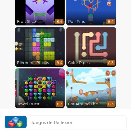
Fruit Slice
Pull Pins
8.4
8.4
Elements Blocks
Color Pipes
8.4
8.3
Jewel Burst
Cat Around The World
8.3
8.3
Juegos de Reflexión