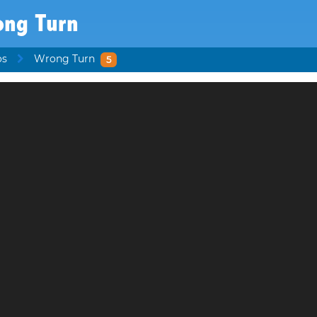
ong Turn
os
Wrong Turn
5