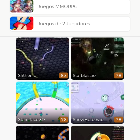
Juegos MMORPG
Juegos de 2 Jugadores
Slither.io
Starblast.io
8.3
7.8
Stair Race 3D
SnowHeroes.io
7.8
7.8