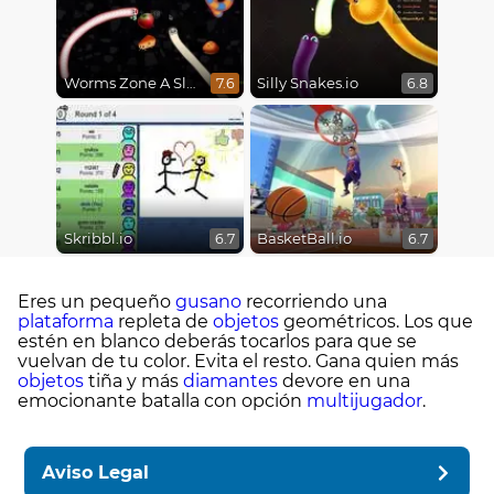
Worms Zone A Slithery Snake
Silly Snakes.io
7.6
6.8
Skribbl.io
BasketBall.io
6.7
6.7
Eres un pequeño
gusano
recorriendo una
plataforma
repleta de
objetos
geométricos. Los que
estén en blanco deberás tocarlos para que se
vuelvan de tu color. Evita el resto. Gana quien más
objetos
tiña y más
diamantes
devore en una
emocionante batalla con opción
multijugador
.
Aviso Legal