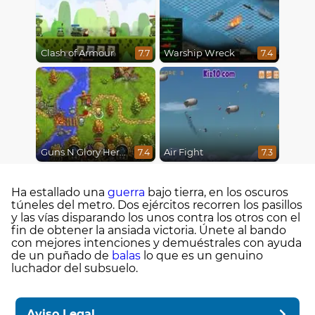
Clash of Armour
Warship Wreck
7.7
7.4
Guns N Glory Heroes
Air Fight
7.4
7.3
Ha estallado una
guerra
bajo tierra, en los oscuros
túneles del metro. Dos ejércitos recorren los pasillos
y las vías disparando los unos contra los otros con el
fin de obtener la ansiada victoria. Únete al bando
con mejores intenciones y demuéstrales con ayuda
de un puñado de
balas
lo que es un genuino
luchador del subsuelo.
Aviso Legal