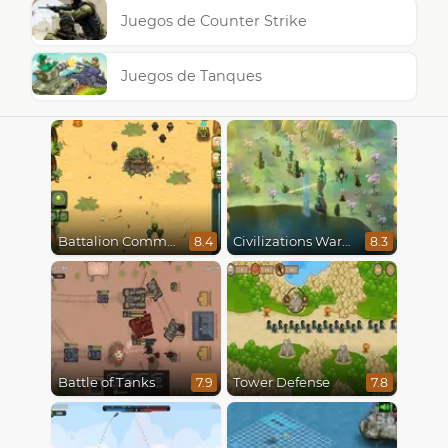
Juegos de Counter Strike
Juegos de Tanques
Battalion Commander
Civilizations Wars Master Edition
8.4
8.3
Battle of Tanks
Tower Defense
7.9
7.8