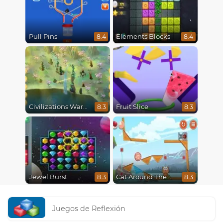
Pull Pins
Elements Blocks
8.4
8.4
Civilizations Wars Master Edition
Fruit Slice
8.3
8.3
Jewel Burst
Cat Around The World
8.3
8.3
Juegos de Reflexión