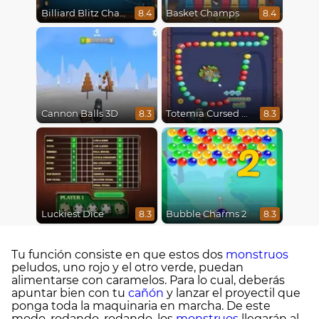
Billiard Blitz Challenge
Basket Champs
8.4
8.4
Cannon Balls 3D
Totemia Cursed Marbles
8.3
8.3
2
Luckiest Dice
Bubble Charms 2
8.3
8.3
Tu función consiste en que estos dos
monstruos
peludos, uno rojo y el otro verde, puedan
alimentarse con caramelos. Para lo cual, deberás
apuntar bien con tu
cañón
y lanzar el proyectil que
ponga toda la maquinaria en marcha. De este
modo, rodando, rodando, los
monstruos
llegarán al