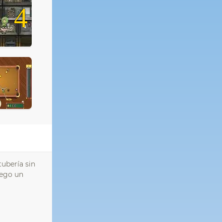
4
tubería sin
uego un