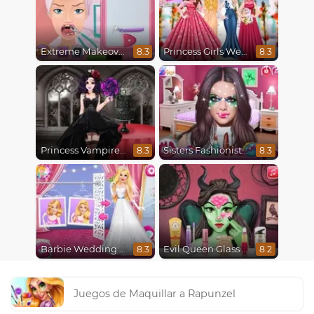
Extreme Makeover
Princess Girls Wedding Trip
8.3
8.3
Princess Vampire Wedding Makeover
Sisters Fashionista Makeup
8.3
8.3
Barbie Wedding Fun
Evil Queen Glass Skin Routine #Influencer
8.3
8.2
Juegos de Maquillar a Rapunzel