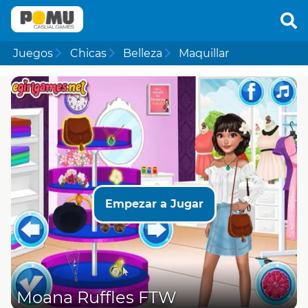
Juegos
Chicas
Belleza
Maquillar
Empezar a Jugar
Moana Ruffles FTW