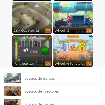
Drift Cup Racing
Wheely 3
7.7
7.6
6
Park Your Car
Wheely 6 Fairytale
7.4
7.3
Juegos de Barcos
Juegos de Tractores
Juegos de Trenes