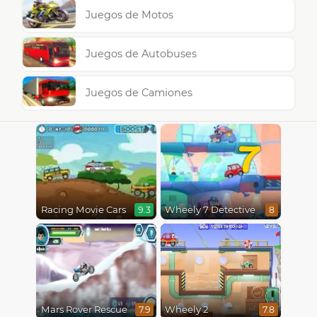
Juegos de Motos
Juegos de Autobuses
Juegos de Camiones
7
Racing Movie Cars
Wheely 7 Detective
9.3
8
Mars Rover Rescue
Wheely 2
7.9
7.8