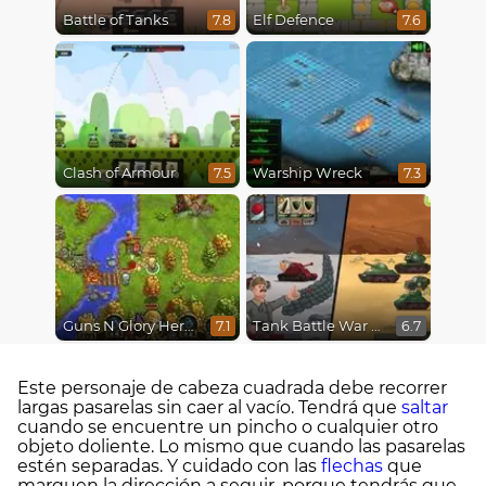
Battle of Tanks
Elf Defence
7.8
7.6
Clash of Armour
Warship Wreck
7.5
7.3
Guns N Glory Heroes
Tank Battle War Commander
7.1
6.7
Este personaje de cabeza cuadrada debe recorrer
largas pasarelas sin caer al vacío. Tendrá que
saltar
cuando se encuentre un pincho o cualquier otro
objeto doliente. Lo mismo que cuando las pasarelas
estén separadas. Y cuidado con las
flechas
que
marquen la dirección a seguir, porque tendrás que