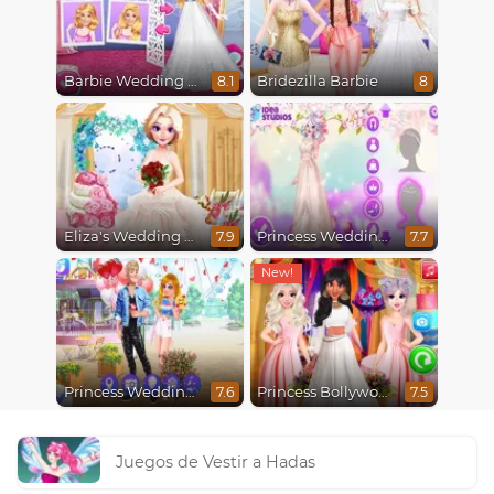
Barbie Wedding Fun
Bridezilla Barbie
8.1
8
Eliza's Wedding Planner
Princess Wedding Transformation
7.9
7.7
Princess Wedding Drama
Princess Bollywood Wedding Planner
7.6
7.5
Juegos de Vestir a Hadas