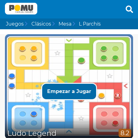
Juegos
Clásicos
Mesa
L Parchís
Empezar a Jugar
Ludo Legend
8.2