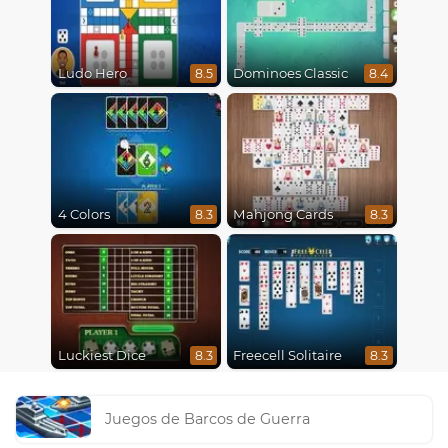
Ludo Hero
Dominoes Classic
8.5
8.4
4 Colors
Mahjong Cards
8.3
8.3
Luckiest Dice
Freecell Solitaire
8.3
8.3
Juegos de Barcos de Guerra